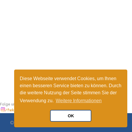
Diese Webseite verwendet Cookies, um Ihnen
einen besseren Service bieten zu können. Durch
die weitere Nutzung der Seite stimmen Sie der
Verwendung zu.
Weitere Informationen
Folge uns...
/fwkaiserslautern
/fwkaiserslautern
OK
© 2026 FREIE WÄHLER Kaiserslautern |
Impressum